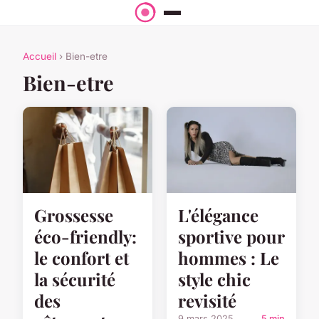
Accueil
› Bien-etre
Bien-etre
Grossesse
L'élégance
éco-friendly:
sportive pour
le confort et
hommes : Le
la sécurité
style chic
des
revisité
9 mars 2025
5 min