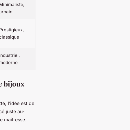
Minimaliste,
urbain
Prestigieux,
classique
Industriel,
moderne
e bijoux
é, l’idée est de
cé juste au-
e maîtresse.