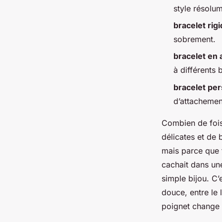
Alexandre-Pierre
•
13/04/2026 18:59
•
9 min de lecture
style résolu
bracelet rig
sobrement.
bracelet en 
à différents 
bracelet per
d’attachemen
Combien de fois 
délicates et de 
mais parce que t
cachait dans un
simple bijou. C’
douce, entre le 
poignet change t