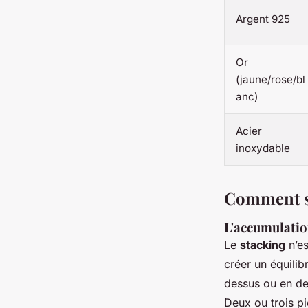
Argent 925
Or
(jaune/rose/bl
anc)
Acier
inoxydable
Comment su
L'accumulation
Le
stacking
n’es
créer un équilib
dessus ou en des
Deux ou trois p