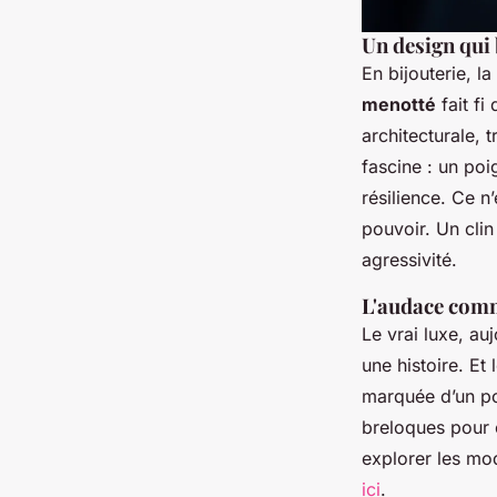
Un design qui 
En bijouterie, l
menotté
fait fi
architecturale, 
fascine : un poi
résilience. Ce 
pouvoir. Un clin
agressivité.
L'audace comm
Le vrai luxe, auj
une histoire. Et 
marquée d’un po
breloques pour 
explorer les mo
ici
.