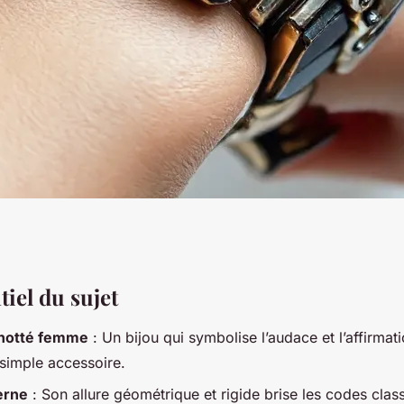
 d'un bracelet
tiel du sujet
notté femme
: Un bijou qui symbolise l’audace et l’affirmati
acieux
 simple accessoire.
erne
: Son allure géométrique et rigide brise les codes clas