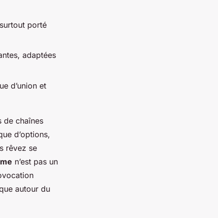
surtout porté
antes, adaptées
ue d’union et
s de chaînes
que d’options,
s rêvez se
mme
n’est pas un
rovocation
lique autour du