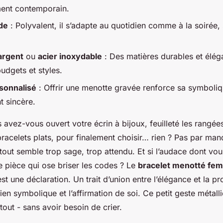
ment contemporain.
ide
: Polyvalent, il s’adapte au quotidien comme à la soirée, 
argent
ou
acier inoxydable
: Des matières durables et élég
budgets et styles.
sonnalisé
: Offrir une menotte gravée renforce sa symboliq
t sincère.
avez-vous ouvert votre écrin à bijoux, feuilleté les rangée
bracelets plats, pour finalement choisir… rien ? Pas par man
out semble trop sage, trop attendu. Et si l’audace dont vou
e pièce qui ose briser les codes ? Le
bracelet menotté fe
est une déclaration. Un trait d’union entre l’élégance et la p
lien symbolique et l’affirmation de soi. Ce petit geste métal
out - sans avoir besoin de crier.