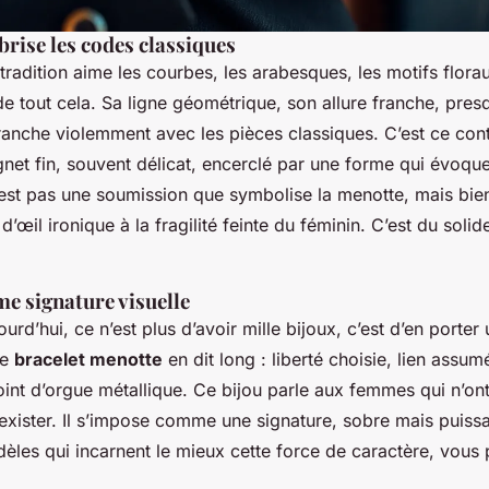
brise les codes classiques
a tradition aime les courbes, les arabesques, les motifs flor
 de tout cela. Sa ligne géométrique, son allure franche, pres
tranche violemment avec les pièces classiques. C’est ce cont
gnet fin, souvent délicat, encerclé par une forme qui évoque 
n’est pas une soumission que symbolise la menotte, mais bie
 d’œil ironique à la fragilité feinte du féminin. C’est du soli
e signature visuelle
ourd’hui, ce n’est plus d’avoir mille bijoux, c’est d’en porter
le
bracelet menotte
en dit long : liberté choisie, lien ass
int d’orgue métallique. Ce bijou parle aux femmes qui n’on
exister. Il s’impose comme une signature, sobre mais puiss
dèles qui incarnent le mieux cette force de caractère, vou