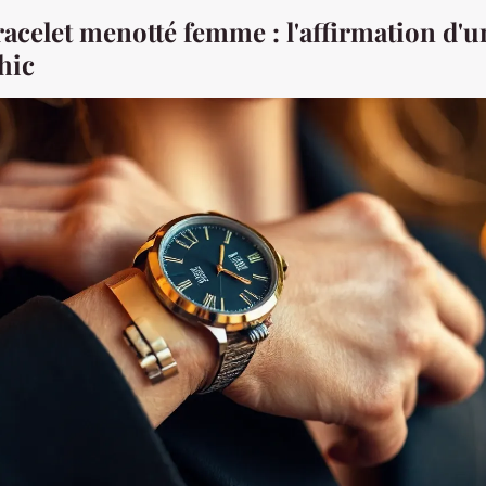
racelet menotté femme : l'affirmation d'un
chic