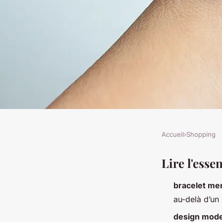
Accueil
›
Shopping
SHOPPING
Découvrez les atouts
Lire l'essen
bracelet me
menotté femme aud
au-delà d’un
design mod