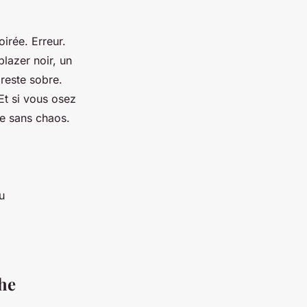
irée. Erreur.
blazer noir, un
 reste sobre.
Et si vous osez
me sans chaos.
u
che