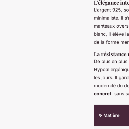
L'élégance inte
L’argent 925, so
minimaliste. Il 
manteaux oversiz
blanc, il élève l
de la forme meno
La résistance 
De plus en plus p
Hypoallergénique
les jours. Il gar
modernité du des
concret
, sans sa
✨ Matière