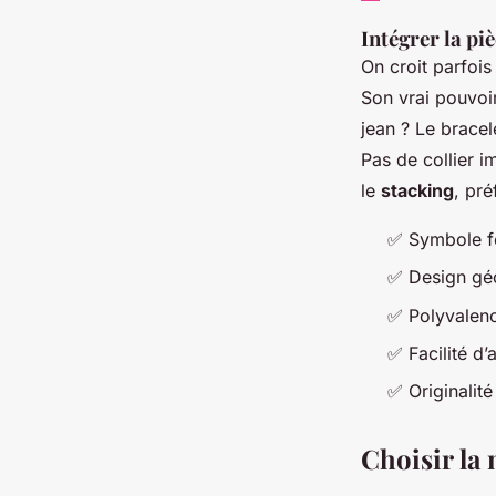
Intégrer la pi
On croit parfois
Son vrai pouvoir
jean ? Le bracel
Pas de collier i
le
stacking
, pr
✅ Symbole fo
✅ Design géo
✅ Polyvalenc
✅ Facilité d’
✅ Originalité
Choisir la 