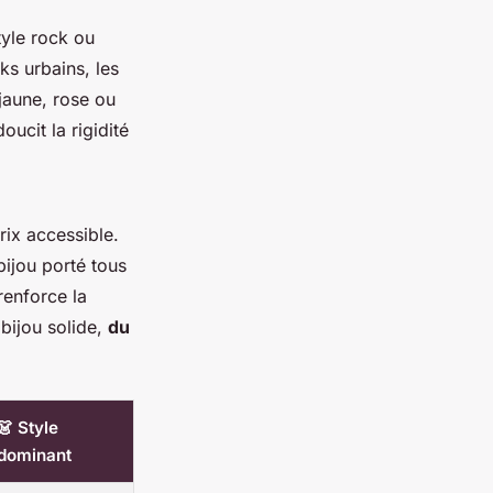
tyle rock ou
ks urbains, les
 jaune, rose ou
oucit la rigidité
prix accessible.
bijou porté tous
 renforce la
 bijou solide,
du
👗 Style
dominant