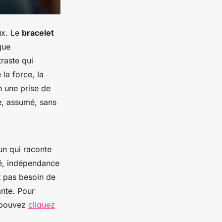
aux. Le
bracelet
que
raste qui
la force, la
n une prise de
de, assumé, sans
 un qui raconte
umé, indépendance
t pas besoin de
ante. Pour
s pouvez
cliquez